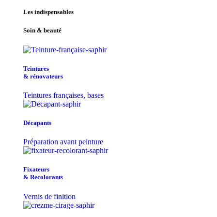
Les indispensables
Soin & beauté
Teintu​res
& r​é​novateurs
Teintures françaises, bases
Décapants
Préparation avant peinture
Fixateurs
& Recolorants
Vernis de finition