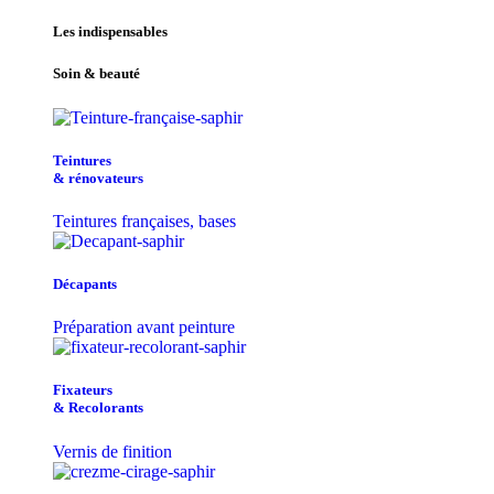
Les indispensables
Soin & beauté
Teintu​res
& r​é​novateurs
Teintures françaises, bases
Décapants
Préparation avant peinture
Fixateurs
& Recolorants
Vernis de finition