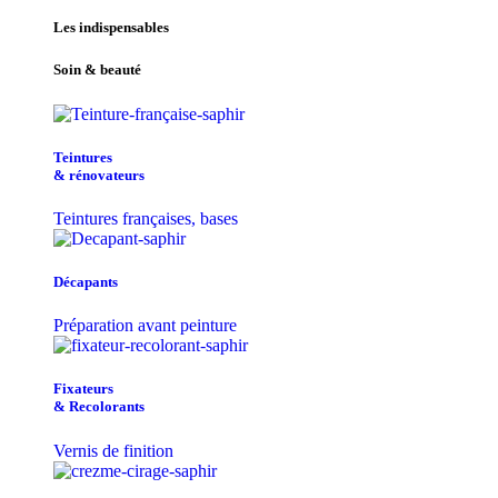
Les indispensables
Soin & beauté
Teintu​res
& r​é​novateurs
Teintures françaises, bases
Décapants
Préparation avant peinture
Fixateurs
& Recolorants
Vernis de finition