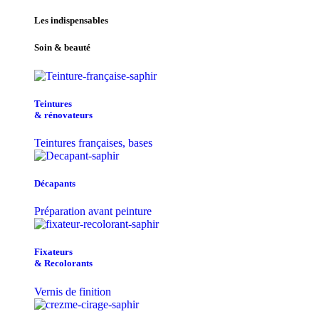
Les indispensables
Soin & beauté
Teintu​res
& r​é​novateurs
Teintures françaises, bases
Décapants
Préparation avant peinture
Fixateurs
& Recolorants
Vernis de finition