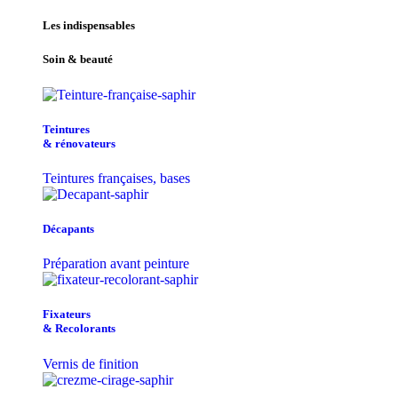
Les indispensables
Soin & beauté
Teintu​res
& r​é​novateurs
Teintures françaises, bases
Décapants
Préparation avant peinture
Fixateurs
& Recolorants
Vernis de finition