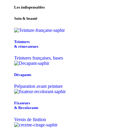
Les indispensables
Soin & beauté
Teintu​res
& r​é​novateurs
Teintures françaises, bases
Décapants
Préparation avant peinture
Fixateurs
& Recolorants
Vernis de finition