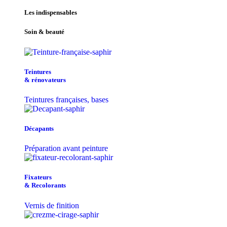
Les indispensables
Soin & beauté
Teintu​res
& r​é​novateurs
Teintures françaises, bases
Décapants
Préparation avant peinture
Fixateurs
& Recolorants
Vernis de finition