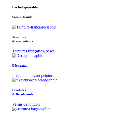
Les indispensables
Soin & beauté
Teintu​res
& r​é​novateurs
Teintures françaises, bases
Décapants
Préparation avant peinture
Fixateurs
& Recolorants
Vernis de finition