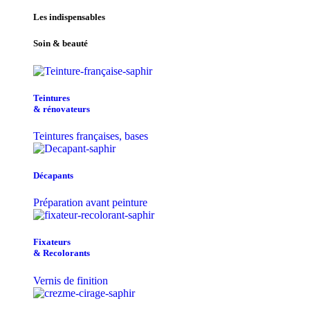
Les indispensables
Soin & beauté
Teintu​res
& r​é​novateurs
Teintures françaises, bases
Décapants
Préparation avant peinture
Fixateurs
& Recolorants
Vernis de finition