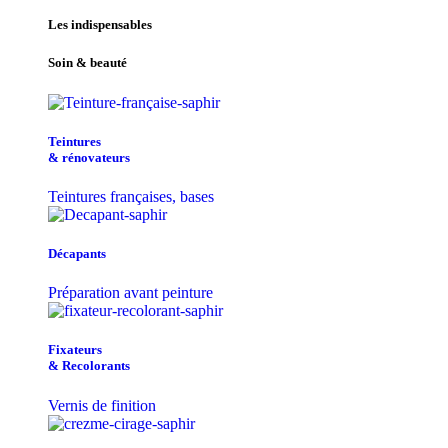
Les indispensables
Soin & beauté
Teintu​res
& r​é​novateurs
Teintures françaises, bases
Décapants
Préparation avant peinture
Fixateurs
& Recolorants
Vernis de finition