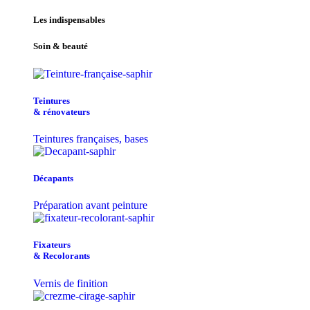
Les indispensables
Soin & beauté
Teintu​res
& r​é​novateurs
Teintures françaises, bases
Décapants
Préparation avant peinture
Fixateurs
& Recolorants
Vernis de finition