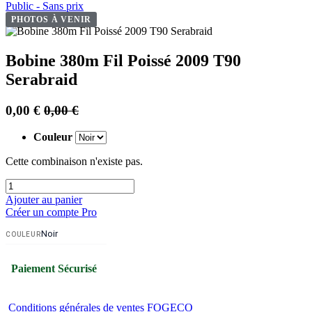
Public - Sans prix
PHOTOS À VENIR
Bobine 380m Fil Poissé 2009 T90
Serabraid
0,00
€
0,00
€
Couleur
Cette combinaison n'existe pas.
Ajouter au panier
Créer un compte Pro
Noir
COULEUR
Paiement Sécurisé
Conditions générales de ventes FOGECO