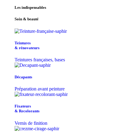
Les indispensables
Soin & beauté
Teintu​res
& r​é​novateurs
Teintures françaises, bases
Décapants
Préparation avant peinture
Fixateurs
& Recolorants
Vernis de finition