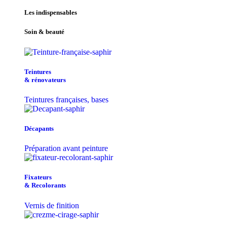
Les indispensables
Soin & beauté
Teintu​res
& r​é​novateurs
Teintures françaises, bases
Décapants
Préparation avant peinture
Fixateurs
& Recolorants
Vernis de finition