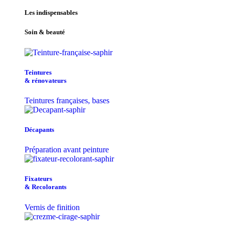
Les indispensables
Soin & beauté
Teintu​res
& r​é​novateurs
Teintures françaises, bases
Décapants
Préparation avant peinture
Fixateurs
& Recolorants
Vernis de finition