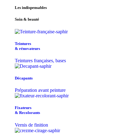
Les indispensables
Soin & beauté
Teintu​res
& r​é​novateurs
Teintures françaises, bases
Décapants
Préparation avant peinture
Fixateurs
& Recolorants
Vernis de finition