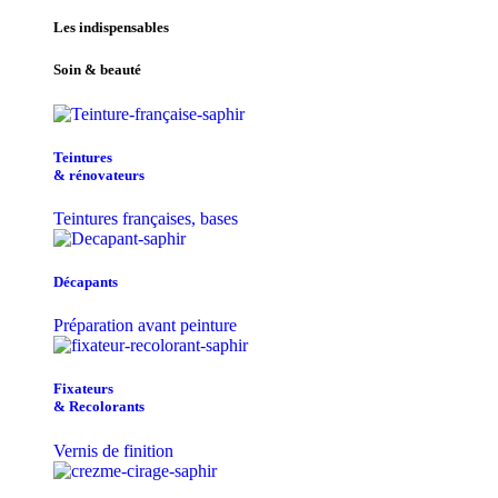
Les indispensables
Soin & beauté
Teintu​res
& r​é​novateurs
Teintures françaises, bases
Décapants
Préparation avant peinture
Fixateurs
& Recolorants
Vernis de finition