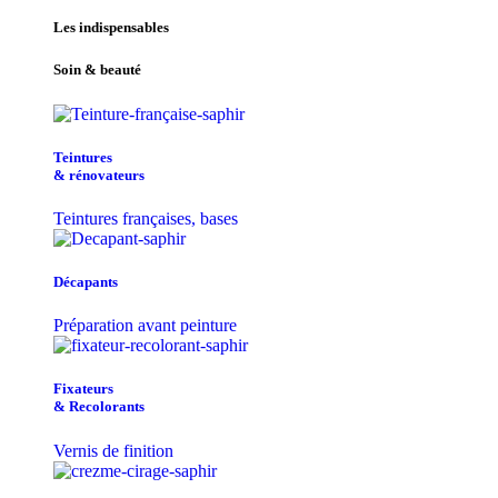
Les indispensables
Soin & beauté
Teintu​res
& r​é​novateurs
Teintures françaises, bases
Décapants
Préparation avant peinture
Fixateurs
& Recolorants
Vernis de finition