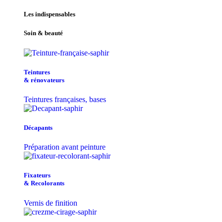
Les indispensables
Soin & beauté
Teintu​res
& r​é​novateurs
Teintures françaises, bases
Décapants
Préparation avant peinture
Fixateurs
& Recolorants
Vernis de finition