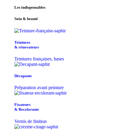
Les indispensables
Soin & beauté
Teintu​res
& r​é​novateurs
Teintures françaises, bases
Décapants
Préparation avant peinture
Fixateurs
& Recolorants
Vernis de finition