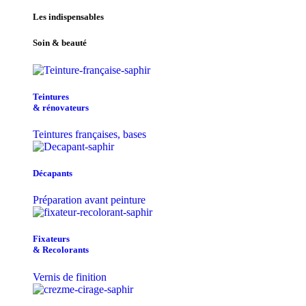
Les indispensables
Soin & beauté
Teintu​res
& r​é​novateurs
Teintures françaises, bases
Décapants
Préparation avant peinture
Fixateurs
& Recolorants
Vernis de finition