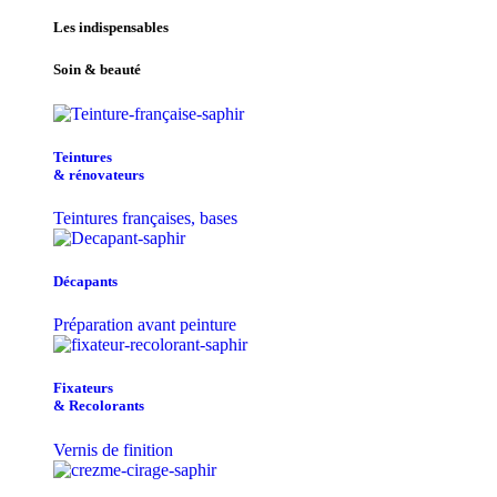
Les indispensables
Soin & beauté
Teintu​res
& r​é​novateurs
Teintures françaises, bases
Décapants
Préparation avant peinture
Fixateurs
& Recolorants
Vernis de finition