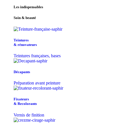
Les indispensables
Soin & beauté
Teintu​res
& r​é​novateurs
Teintures françaises, bases
Décapants
Préparation avant peinture
Fixateurs
& Recolorants
Vernis de finition