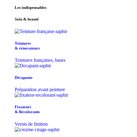
Les indispensables
Soin & beauté
Teintu​res
& r​é​novateurs
Teintures françaises, bases
Décapants
Préparation avant peinture
Fixateurs
& Recolorants
Vernis de finition