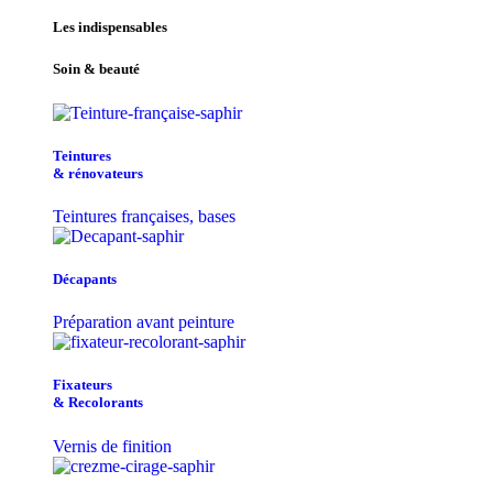
Les indispensables
Soin & beauté
Teintu​res
& r​é​novateurs
Teintures françaises, bases
Décapants
Préparation avant peinture
Fixateurs
& Recolorants
Vernis de finition