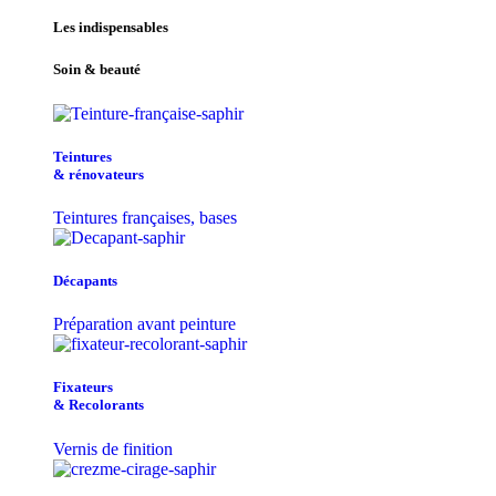
Les indispensables
Soin & beauté
Teintu​res
& r​é​novateurs
Teintures françaises, bases
Décapants
Préparation avant peinture
Fixateurs
& Recolorants
Vernis de finition