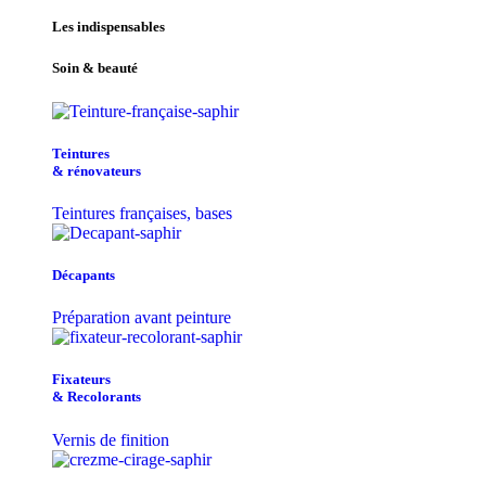
Les indispensables
Soin & beauté
Teintu​res
& r​é​novateurs
Teintures françaises, bases
Décapants
Préparation avant peinture
Fixateurs
& Recolorants
Vernis de finition