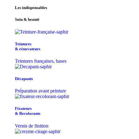
Les indispensables
Soin & beauté
Teintu​res
& r​é​novateurs
Teintures françaises, bases
Décapants
Préparation avant peinture
Fixateurs
& Recolorants
Vernis de finition