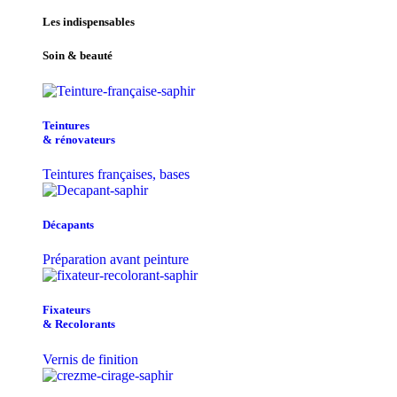
Les indispensables
Soin & beauté
Teintu​res
& r​é​novateurs
Teintures françaises, bases
Décapants
Préparation avant peinture
Fixateurs
& Recolorants
Vernis de finition