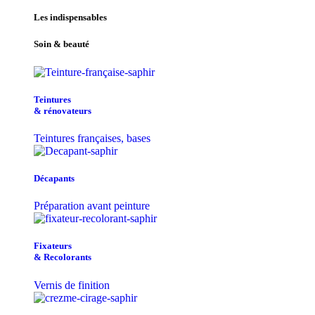
Les indispensables
Soin & beauté
Teintu​res
& r​é​novateurs
Teintures françaises, bases
Décapants
Préparation avant peinture
Fixateurs
& Recolorants
Vernis de finition