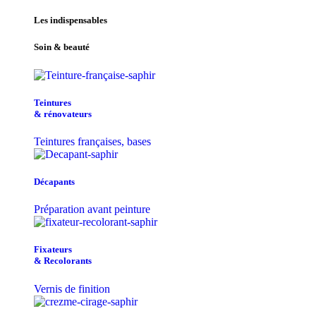
Les indispensables
Soin & beauté
Teintu​res
& r​é​novateurs
Teintures françaises, bases
Décapants
Préparation avant peinture
Fixateurs
& Recolorants
Vernis de finition