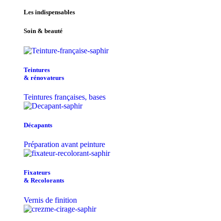
Les indispensables
Soin & beauté
Teintu​res
& r​é​novateurs
Teintures françaises, bases
Décapants
Préparation avant peinture
Fixateurs
& Recolorants
Vernis de finition