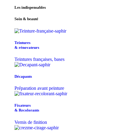
Les indispensables
Soin & beauté
Teintu​res
& r​é​novateurs
Teintures françaises, bases
Décapants
Préparation avant peinture
Fixateurs
& Recolorants
Vernis de finition