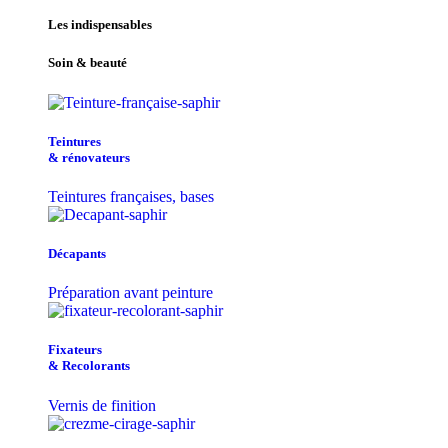
Les indispensables
Soin & beauté
Teintu​res
& r​é​novateurs
Teintures françaises, bases
Décapants
Préparation avant peinture
Fixateurs
& Recolorants
Vernis de finition