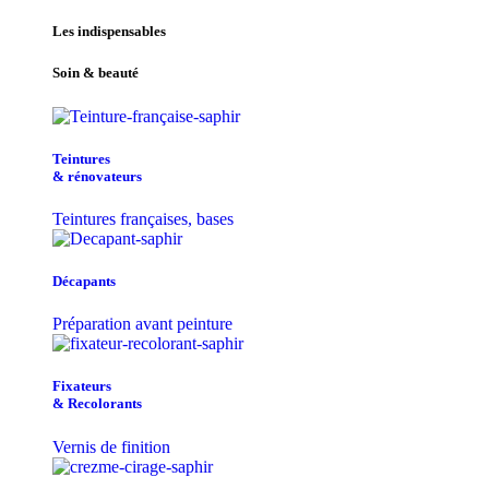
Les indispensables
Soin & beauté
Teintu​res
& r​é​novateurs
Teintures françaises, bases
Décapants
Préparation avant peinture
Fixateurs
& Recolorants
Vernis de finition