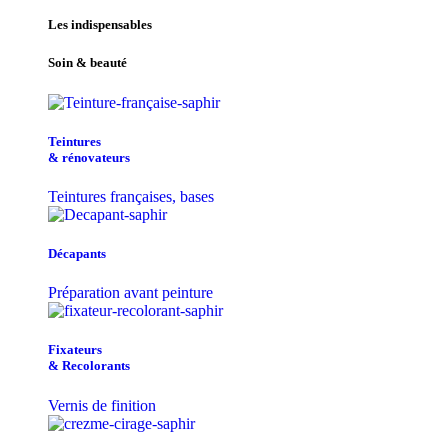
Les indispensables
Soin & beauté
Teintu​res
& r​é​novateurs
Teintures françaises, bases
Décapants
Préparation avant peinture
Fixateurs
& Recolorants
Vernis de finition