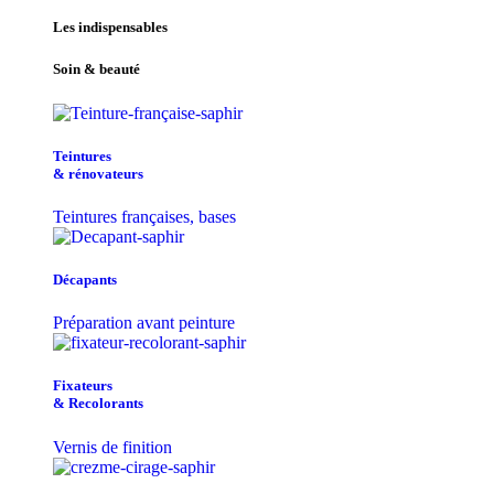
Les indispensables
Soin & beauté
Teintu​res
& r​é​novateurs
Teintures françaises, bases
Décapants
Préparation avant peinture
Fixateurs
& Recolorants
Vernis de finition