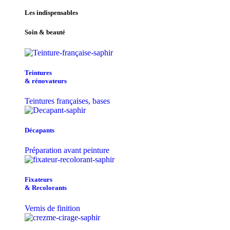
Les indispensables
Soin & beauté
Teintu​res
& r​é​novateurs
Teintures françaises, bases
Décapants
Préparation avant peinture
Fixateurs
& Recolorants
Vernis de finition