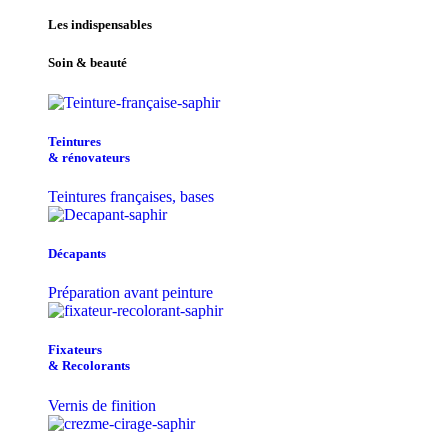
Les indispensables
Soin & beauté
Teintu​res
& r​é​novateurs
Teintures françaises, bases
Décapants
Préparation avant peinture
Fixateurs
& Recolorants
Vernis de finition