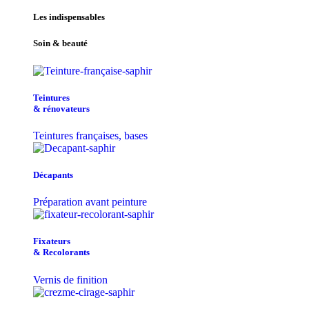
Les indispensables
Soin & beauté
Teintu​res
& r​é​novateurs
Teintures françaises, bases
Décapants
Préparation avant peinture
Fixateurs
& Recolorants
Vernis de finition