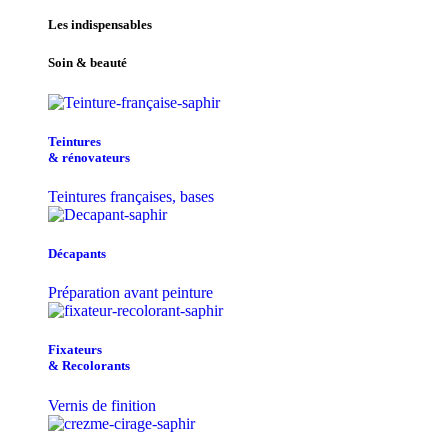
Les indispensables
Soin & beauté
Teintu​res
& r​é​novateurs
Teintures françaises, bases
Décapants
Préparation avant peinture
Fixateurs
& Recolorants
Vernis de finition