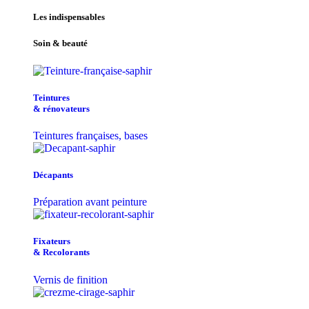
Les indispensables
Soin & beauté
Teintu​res
& r​é​novateurs
Teintures françaises, bases
Décapants
Préparation avant peinture
Fixateurs
& Recolorants
Vernis de finition