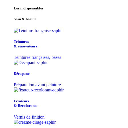
Les indispensables
Soin & beauté
Teintu​res
& r​é​novateurs
Teintures françaises, bases
Décapants
Préparation avant peinture
Fixateurs
& Recolorants
Vernis de finition