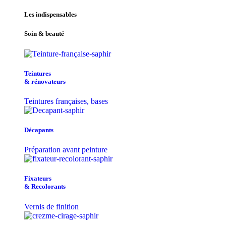
Les indispensables
Soin & beauté
Teintu​res
& r​é​novateurs
Teintures françaises, bases
Décapants
Préparation avant peinture
Fixateurs
& Recolorants
Vernis de finition