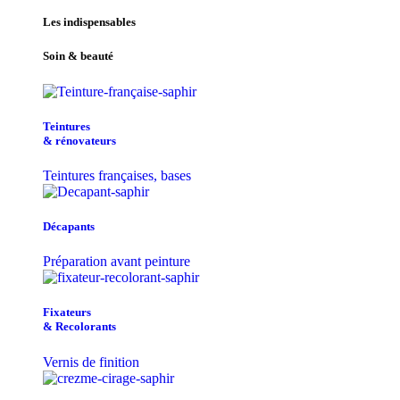
Les indispensables
Soin & beauté
Teintu​res
& r​é​novateurs
Teintures françaises, bases
Décapants
Préparation avant peinture
Fixateurs
& Recolorants
Vernis de finition