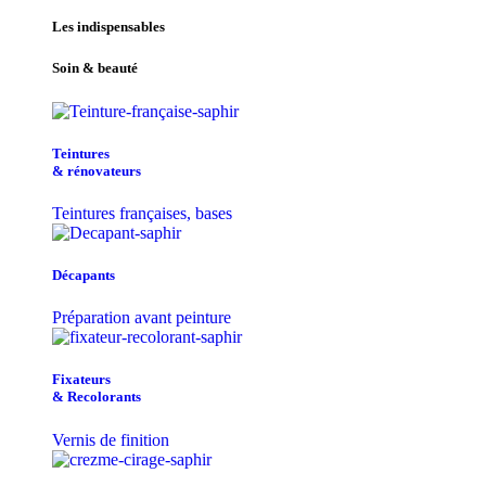
Les indispensables
Soin & beauté
Teintu​res
& r​é​novateurs
Teintures françaises, bases
Décapants
Préparation avant peinture
Fixateurs
& Recolorants
Vernis de finition