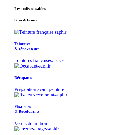
Les indispensables
Soin & beauté
Teintu​res
& r​é​novateurs
Teintures françaises, bases
Décapants
Préparation avant peinture
Fixateurs
& Recolorants
Vernis de finition