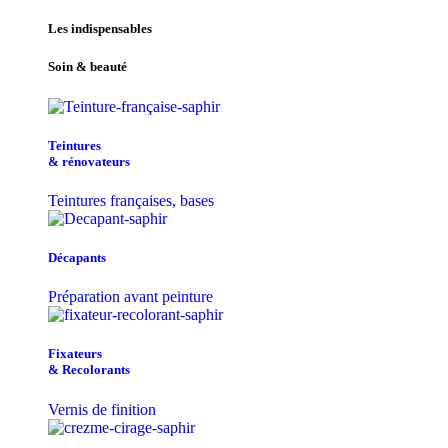
Les indispensables
Soin & beauté
Teintu​res
& r​é​novateurs
Teintures françaises, bases
Décapants
Préparation avant peinture
Fixateurs
& Recolorants
Vernis de finition