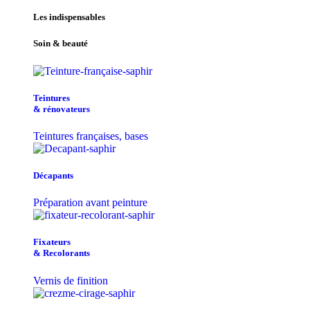
Les indispensables
Soin & beauté
Teintu​res
& r​é​novateurs
Teintures françaises, bases
Décapants
Préparation avant peinture
Fixateurs
& Recolorants
Vernis de finition