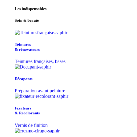
Les indispensables
Soin & beauté
Teintu​res
& r​é​novateurs
Teintures françaises, bases
Décapants
Préparation avant peinture
Fixateurs
& Recolorants
Vernis de finition