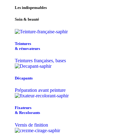
Les indispensables
Soin & beauté
Teintu​res
& r​é​novateurs
Teintures françaises, bases
Décapants
Préparation avant peinture
Fixateurs
& Recolorants
Vernis de finition